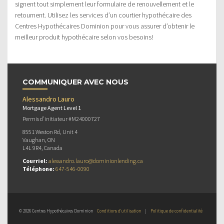
signent tout simplement leur formulaire de renouvellement et le
retournent. Utilisez les services d’un courtier hypothécaire des
Centres Hypothécaires Dominion pour vous assurer d’obtenir le
meilleur produit hypothécaire selon vos besoins!
COMMUNIQUER AVEC NOUS
Alessandro Lauro
Mortgage Agent Level 1
Permis d’initiateur #M24000727
8551 Weston Rd, Unit 4
Vaughan, ON
L4L 9R4, Canada
Courriel:
alessandro.lauro@dominionlending.ca
Téléphone:
647-546-0090
© 2026 Centres Hypothécaires Dominion
Conditions d’utilisation
|
Politique de confidentialité