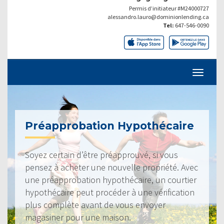
Permis d’initiateur #M24000727
alessandro.lauro@dominionlending.ca
Tel:
647-546-0090
Préapprobation Hypothécaire
Soyez certain d’être préapprouvé, si vous
pensez à acheter une nouvelle propriété. Avec
une préapprobation hypothécaire, un courtier
hypothécaire peut procéder à une vérification
plus complète avant de vous envoyer
magasiner pour une maison.