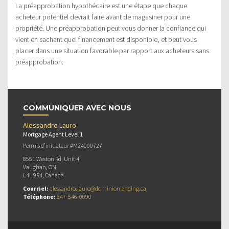
La préapprobation hypothécaire est une étape que chaque
acheteur potentiel devrait faire avant de magasiner pour une
propriété. Une préapprobation peut vous donner la confiance qui
vient en sachant quel financement est disponible, et peut vous
placer dans une situation favorable par rapport aux acheteurs sans
préapprobation.
COMMUNIQUER AVEC NOUS
Alessandro Lauro
Mortgage Agent Level 1
Permis d’initiateur #M24000727
8551 Weston Rd, Unit 4
Vaughan, ON
L4L 9R4, Canada
Courriel:
alessandro.lauro@dominionlending.ca
Téléphone:
647-546-0090